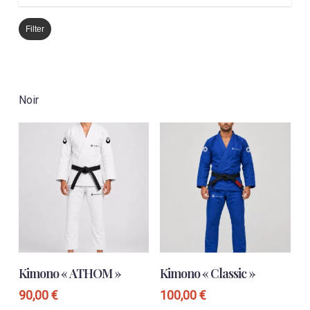
Filter
Noir
Ce
Ce
CHOIX DES OPTIONS
CHOIX DES OPTIONS
produit
produit
Kimono « ATHOM »
Kimono « Classic »
a
a
plusieurs
plusieurs
90,00
€
100,00
€
variations.
variations.