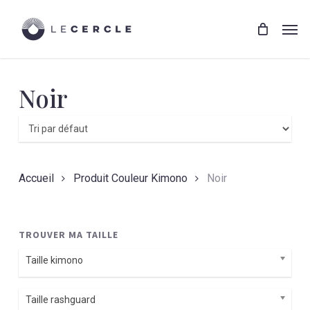
Skip
Menu
to
Men
main
content
Noir
Accueil
Produit Couleur Kimono
Noir
TROUVER MA TAILLE
Taille kimono
Taille rashguard