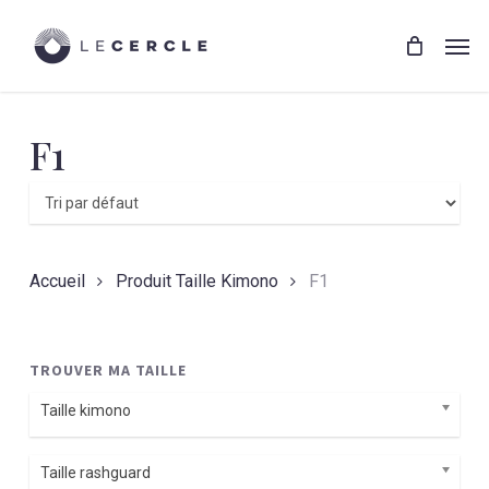
Skip
Menu
to
Men
main
content
F1
Accueil
Produit Taille Kimono
F1
TROUVER MA TAILLE
Taille kimono
Taille rashguard