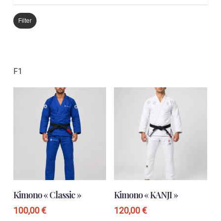
Filter
F1
Ce
Ce
CHOIX DES OPTIONS
CHOIX DES OPTIONS
produit
produit
Kimono « Classic »
Kimono « KANJI »
a
a
plusieurs
plusieurs
100,00
€
120,00
€
variations.
variations.