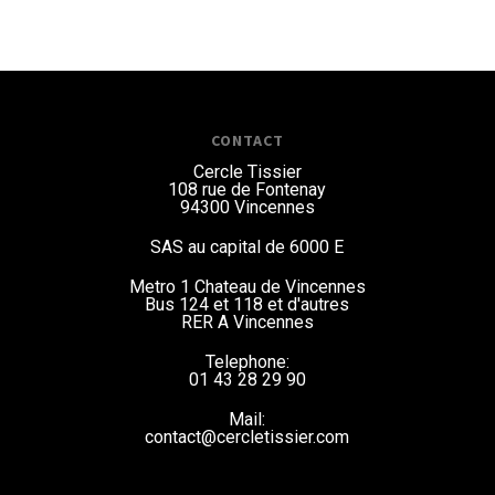
Les
options
prix :
peuvent
90,00 €
être
à
choisies
sur
110,00 €
la
page
CONTACT
du
produit
Cercle Tissier
108 rue de Fontenay
94300 Vincennes
SAS au capital de 6000 E
Metro 1 Chateau de Vincennes
Bus 124 et 118
et d'autres
RER A Vincennes
Telephone:
01 43 28 29 90
Mail:
contact@cercletissier.com