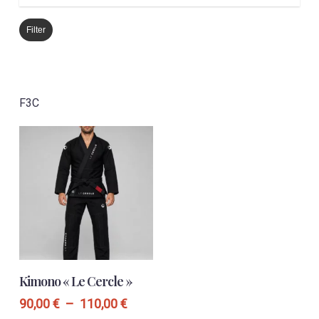
Filter
F3C
Ce
CHOIX DES OPTIONS
produit
Kimono « Le Cercle »
a
plusieurs
Plage
90,00
€
–
110,00
€
variations.
de