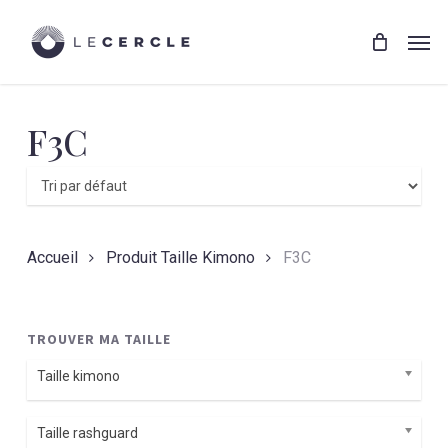
Skip
Menu
to
Men
main
content
F3C
Accueil
Produit Taille Kimono
F3C
TROUVER MA TAILLE
Taille kimono
Taille rashguard