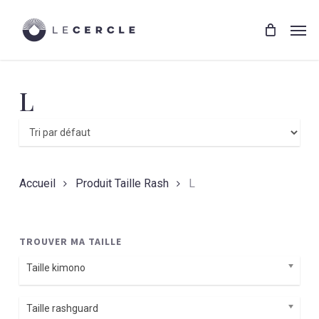
Skip
Menu
to
Men
main
content
L
Accueil
Produit Taille Rash
L
TROUVER MA TAILLE
Taille kimono
Taille rashguard