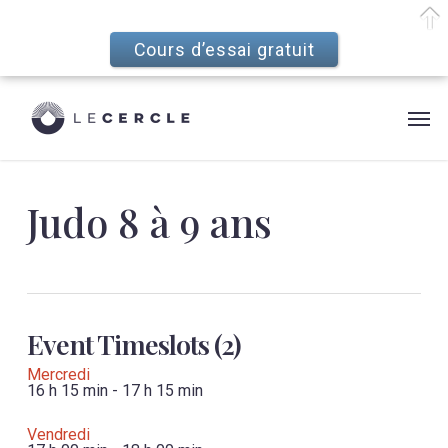
Cours d’essai gratuit
Skip
Menu
to
Men
main
content
Judo 8 à 9 ans
Event Timeslots (2)
Mercredi
16 h 15 min
-
17 h 15 min
Vendredi