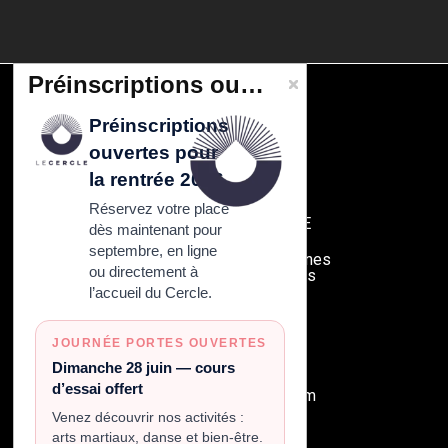
Préinscriptions ouvertes pour la rentrée 2026
Préinscriptions
CONTACT
ouvertes pour
Cercle Tissier
108 rue de Fontenay
la rentrée 2026
94300 Vincennes
Réservez votre place
SAS au capital de 6000 E
dès maintenant pour
septembre, en ligne
Metro 1 Chateau de Vincennes
ou directement à
Bus 124 et 118
et d'autres
RER A Vincennes
l’accueil du Cercle.
Telephone:
01 43 28 29 90
JOURNÉE PORTES OUVERTES
Dimanche 28 juin — cours
Mail:
d’essai offert
contact@cercletissier.com
Venez découvrir nos activités :
arts martiaux, danse et bien-être.