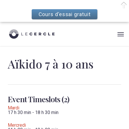
Cours d’essai gratuit
Skip
Menu
to
Men
main
content
Aïkido 7 à 10 ans
Event Timeslots (2)
Mardi
17 h 30 min
-
18 h 30 min
Mercredi