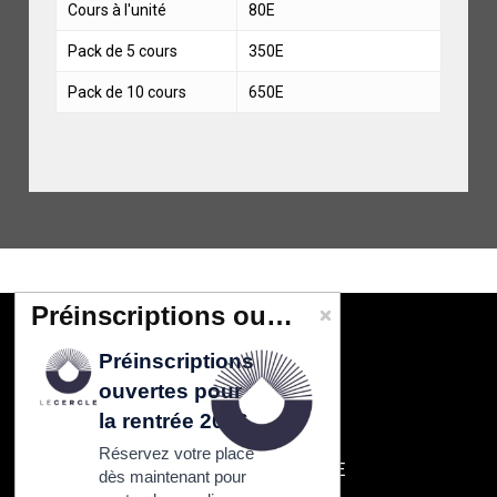
Cours à l'unité
80E
Pack de 5 cours
350E
Pack de 10 cours
650E
Préinscriptions ouvertes pour la rentrée 2026
Préinscriptions
CONTACT
ouvertes pour
Cercle Tissier
108 rue de Fontenay
la rentrée 2026
94300 Vincennes
Réservez votre place
SAS au capital de 6000 E
dès maintenant pour