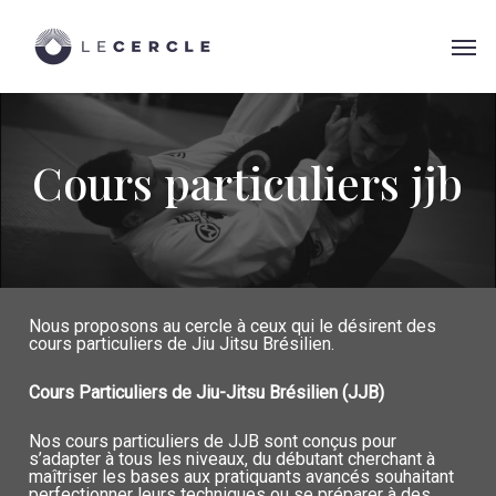
Skip
Menu
to
Men
main
content
Cours particuliers jjb
Nous proposons au cercle à ceux qui le désirent des
cours particuliers de Jiu Jitsu Brésilien.
Cours Particuliers de Jiu-Jitsu Brésilien (JJB)
Nos cours particuliers de JJB sont conçus pour
s’adapter à tous les niveaux, du débutant cherchant à
maîtriser les bases aux pratiquants avancés souhaitant
perfectionner leurs techniques ou se préparer à des