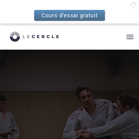
Cours d’essai gratuit
Skip
Menu
to
Men
main
content