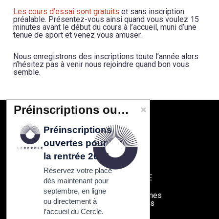
Les cours d’essai sont gratuits
et sans inscription
préalable. Présentez-vous ainsi quand vous voulez 15
minutes avant le début du cours à l’accueil, muni d’une
tenue de sport et venez vous amuser.
Nous enregistrons des inscriptions toute l’année alors
n’hésitez pas à venir nous rejoindre quand bon vous
semble.
Préinscriptions ouvertes pour la rentrée 2026
Préinscriptions
CONTACT
ouvertes pour
Cercle Tissier
108 rue de Fontenay
la rentrée 2026
94300 Vincennes
Réservez votre place
SAS au capital de 6000 E
dès maintenant pour
septembre, en ligne
Metro 1 Chateau de Vincennes
ou directement à
Bus 124 et 118
et d'autres
RER A Vincennes
l’accueil du Cercle.