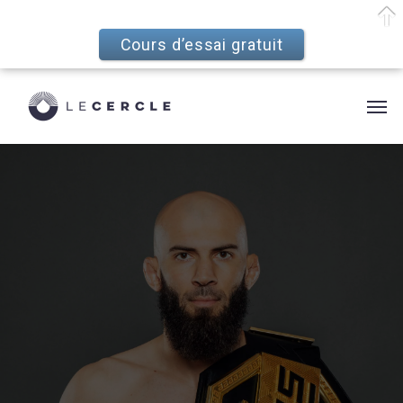
Cours d’essai gratuit
Skip
Menu
to
Men
main
content