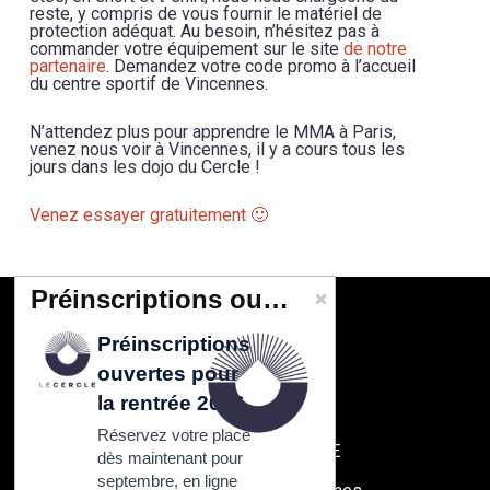
reste, y compris de vous fournir le matériel de
protection adéquat. Au besoin, n’hésitez pas à
commander votre équipement sur le site
de notre
partenaire
. Demandez votre code promo à l’accueil
du centre sportif de Vincennes.
N’attendez plus pour apprendre le MMA à Paris,
venez nous voir à Vincennes, il y a cours tous les
jours dans les dojo du Cercle !
Venez essayer gratuitement 🙂
Préinscriptions ouvertes pour la rentrée 2026
Préinscriptions
CONTACT
ouvertes pour
Cercle Tissier
108 rue de Fontenay
la rentrée 2026
94300 Vincennes
Réservez votre place
SAS au capital de 6000 E
dès maintenant pour
septembre, en ligne