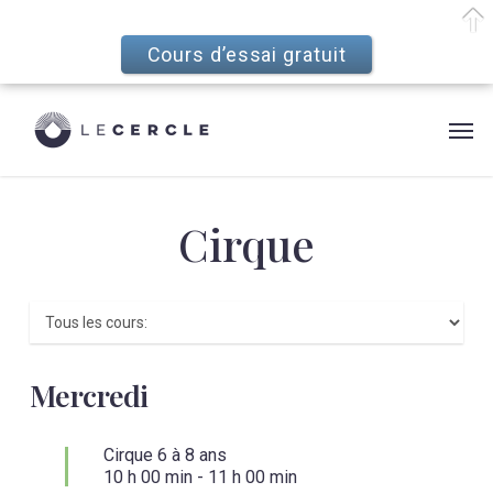
Cours d’essai gratuit
Skip
Menu
to
Men
main
content
Cirque
Mercredi
Cirque 6 à 8 ans
10 h 00 min
-
11 h 00 min