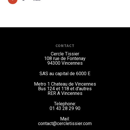
Préinscriptions ouvertes pour la rentrée 2026
Préinscriptions
CONTACT
ouvertes pour
Cercle Tissier
108 rue de Fontenay
la rentrée 2026
94300 Vincennes
Réservez votre place
SAS au capital de 6000 E
dès maintenant pour
septembre, en ligne
Metro 1 Chateau de Vincennes
ou directement à
Bus 124 et 118
et d'autres
RER A Vincennes
l’accueil du Cercle.
Telephone:
01 43 28 29 90
JOURNÉE PORTES OUVERTES
Dimanche 28 juin — cours
Mail:
d’essai offert
contact@cercletissier.com
Venez découvrir nos activités :