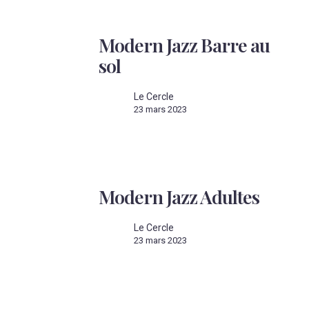
Modern
Jazz
Modern Jazz Barre au
Barre
au
sol
sol
Le Cercle
23 mars 2023
Modern
Jazz
Modern Jazz Adultes
Adultes
Le Cercle
23 mars 2023
Modern