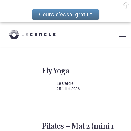
Cours d’essai gratuit
Skip
Menu
to
Men
main
content
Fly
Yoga
Fly Yoga
Le Cercle
25 juillet 2026
Pilates
–
Pilates – Mat 2 (mini 1
Mat
2