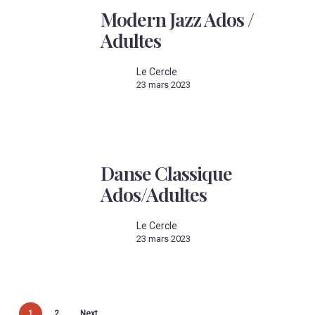
Jazz
Modern Jazz Ados /
Ados
/
Adultes
Adultes
Le Cercle
23 mars 2023
Danse
Classique
Danse Classique
Ados/Adultes
Ados/Adultes
Le Cercle
23 mars 2023
1
2
Next