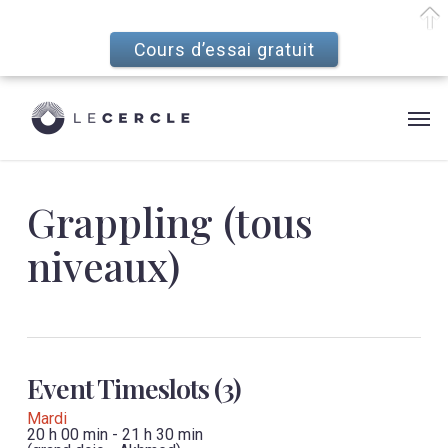
Cours d’essai gratuit
Skip
Menu
to
Men
main
content
Grappling (tous
niveaux)
Event Timeslots (3)
Mardi
20 h 00 min
-
21 h 30 min